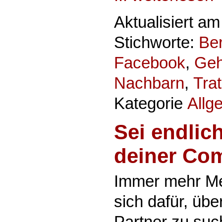
Aktualisiert a
Stichworte:
Ber
Facebook
,
Geh
Nachbarn
,
Tra
Kategorie
Allg
Sei endlich
deiner Co
Immer mehr M
sich dafür, übe
Partner zu suc