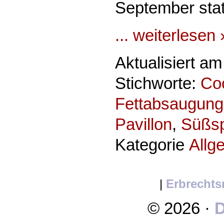
September stat
... weiterlesen 
Aktualisiert a
Stichworte:
Coc
Fettabsaugung
Pavillon
,
Süßs
Kategorie
Allg
|
Erbrechts
© 2026 ·
D