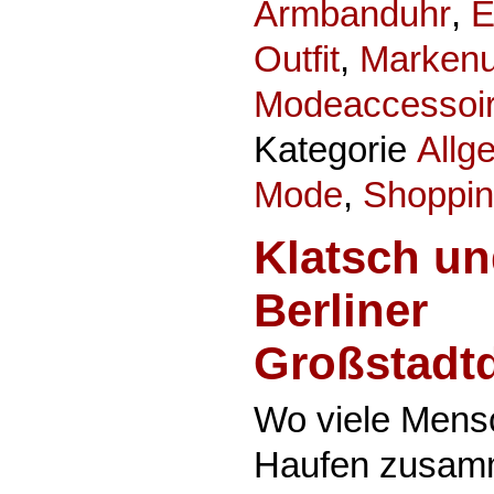
Armbanduhr
,
E
Outfit
,
Marken
Modeaccessoi
Kategorie
Allg
Mode
,
Shoppi
Klatsch un
Berliner
Großstadt
Wo viele Mens
Haufen zusamme