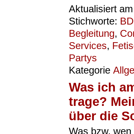
Aktualisiert a
Stichworte:
BD
Begleitung
,
Co
Services
,
Feti
Partys
Kategorie
Allg
Was ich am
trage? Mei
über die S
Was bzw. wen i