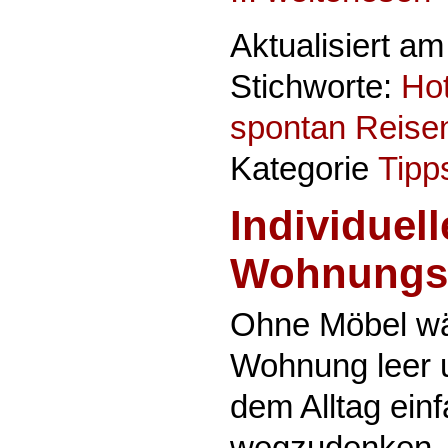
Aktualisiert a
Stichworte:
Hot
spontan Reise
Kategorie
Tipp
Individuell
Wohnungse
Ohne Möbel wär
Wohnung leer u
dem Alltag ein
wegzudenken, 