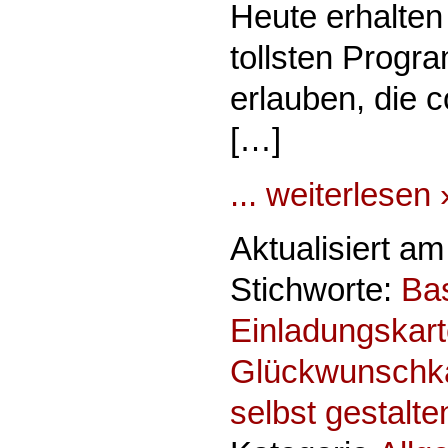
Heute erhalten
tollsten Progr
erlauben, die c
[…]
... weiterlesen 
Aktualisiert a
Stichworte:
Bas
Einladungskar
Glückwunschk
selbst gestalte