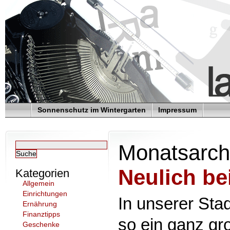
Sonnenschutz im Wintergarten
Impressum
Monatsarch
Neulich b
Kategorien
Allgemein
Einrichtungen
In unserer Sta
Ernährung
Finanztipps
so ein ganz g
Geschenke