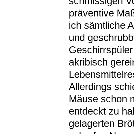
schmissigen Vo
präventive Ma
ich sämtliche A
und geschrubbt
Geschirrspüler
akribisch gerei
Lebensmittelre
Allerdings schi
Mäuse schon m
entdeckt zu ha
gelagerten Br