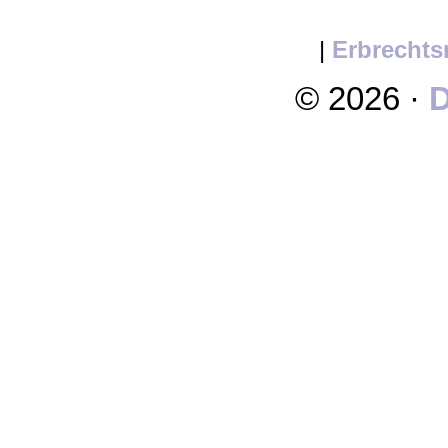
|
Erbrechts
© 2026 ·
D