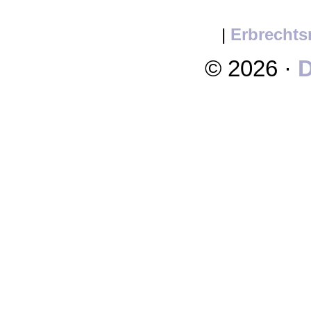
|
Erbrechts
© 2026 ·
D