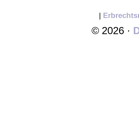
|
Erbrechts
© 2026 ·
D