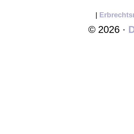
|
Erbrechts
© 2026 ·
D